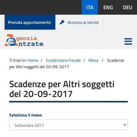
Salta
Lingue
ITA
ENG
DEU
al
disponibili:
contenuto
Menu
Prenota appuntamento
Accesso ai servizi
di
servizio
Apri
menu
Menu
Portale
princip
Agenzia
principale
Ti trovi in:
Home
Scadenzario Fiscale
Mese
Scadenze
Entrate
per Altri soggetti del 20-09-2017
Scadenze per Altri soggetti
del 20-09-2017
Seleziona il mese: