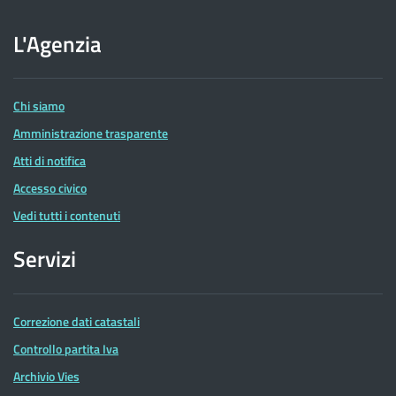
sito
dell'Agenzia
L'Agenzia
delle
Entrate
Chi siamo
Amministrazione trasparente
Atti di notifica
Accesso civico
Vedi tutti i contenuti
Servizi
Correzione dati catastali
Controllo partita Iva
Archivio Vies