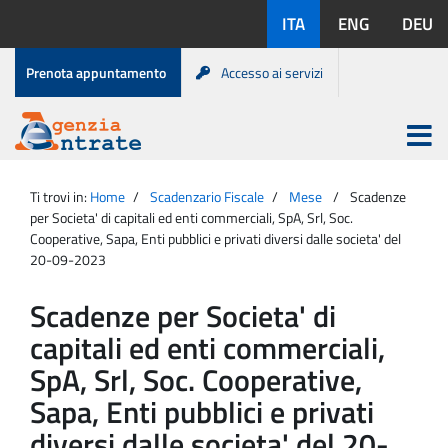
Salta
Lingue
ITA
ENG
DEU
al
disponibili:
contenuto
Menu
Prenota appuntamento
Accesso ai servizi
di
servizio
Apri
menu
Menu
Portale
princip
Agenzia
principale
Ti trovi in:
Home
Scadenzario Fiscale
Mese
Scadenze
Entrate
per Societa' di capitali ed enti commerciali, SpA, Srl, Soc.
Cooperative, Sapa, Enti pubblici e privati diversi dalle societa' del
20-09-2023
Scadenze per Societa' di
capitali ed enti commerciali,
SpA, Srl, Soc. Cooperative,
Sapa, Enti pubblici e privati
diversi dalle societa' del 20-