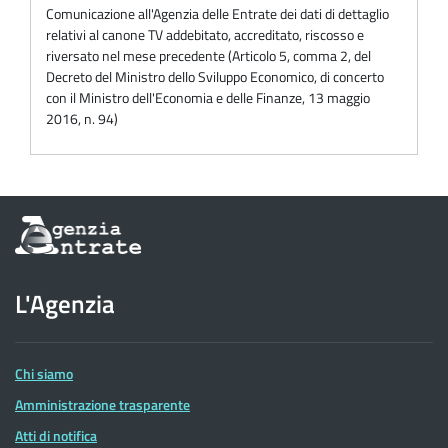
Comunicazione all'Agenzia delle Entrate dei dati di dettaglio
relativi al canone TV addebitato, accreditato, riscosso e
riversato nel mese precedente (Articolo 5, comma 2, del
Decreto del Ministro dello Sviluppo Economico, di concerto
con il Ministro dell'Economia e delle Finanze, 13 maggio
2016, n. 94)
Informazioni
sul
sito
dell'Agenzia
L'Agenzia
delle
Entrate
Chi siamo
Amministrazione trasparente
Atti di notifica