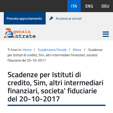
Salta
Lingue
ITA
ENG
DEU
al
disponibili:
contenuto
Menu
Prenota appuntamento
Accesso ai servizi
di
servizio
Apri
menu
Menu
Portale
princip
Agenzia
principale
Ti trovi in:
Home
Scadenzario Fiscale
Mese
Scadenze
Entrate
per Istituti di credito, Sim, altri intermediari finanziari, societa'
fiduciarie del 20-10-2017
Scadenze per Istituti di
credito, Sim, altri intermediari
finanziari, societa' fiduciarie
del 20-10-2017