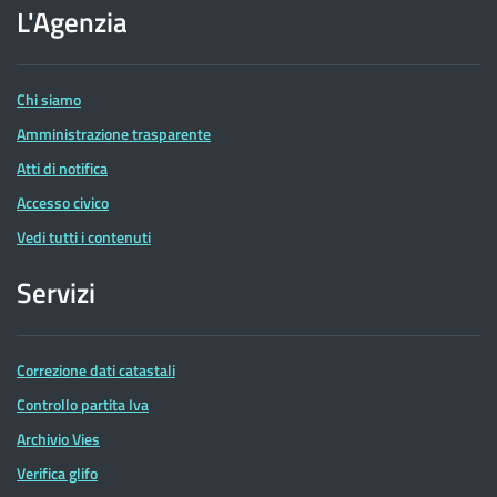
dell'Agenzia
L'Agenzia
delle
Entrate
Chi siamo
Amministrazione trasparente
Atti di notifica
Accesso civico
Vedi tutti i contenuti
Servizi
Correzione dati catastali
Controllo partita Iva
Archivio Vies
Verifica glifo