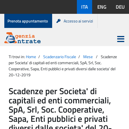
Salta
Lingue
ITA
ENG
DEU
al
disponibili:
contenuto
Menu
Prenota appuntamento
Accesso ai servizi
di
servizio
Apri
menu
Menu
Portale
princip
Agenzia
principale
Ti trovi in:
Home
Scadenzario Fiscale
Mese
Scadenze
Entrate
per Societa' di capitali ed enti commerciali, SpA, Srl, Soc.
Cooperative, Sapa, Enti pubblici e privati diversi dalle societa' del
20-12-2019
Scadenze per Societa' di
capitali ed enti commerciali,
SpA, Srl, Soc. Cooperative,
Sapa, Enti pubblici e privati
diversi dalle societa' del 20-