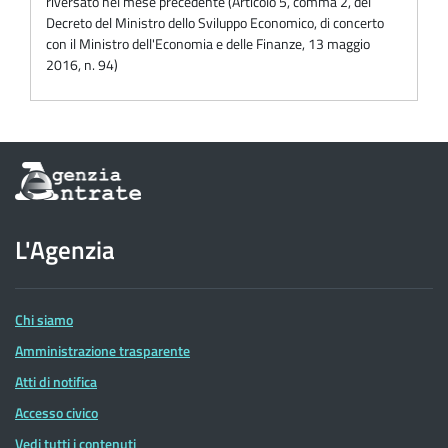
riversato nel mese precedente (Articolo 5, comma 2, del
Decreto del Ministro dello Sviluppo Economico, di concerto
con il Ministro dell'Economia e delle Finanze, 13 maggio
2016, n. 94)
Informazioni
sul
sito
dell'Agenzia
L'Agenzia
delle
Entrate
Chi siamo
Amministrazione trasparente
Atti di notifica
Accesso civico
Vedi tutti i contenuti