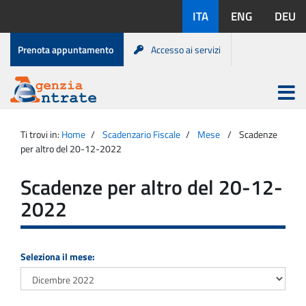
Salta
Lingue
ITA
ENG
DEU
al
disponibili:
contenuto
Menu
Prenota appuntamento
Accesso ai servizi
di
servizio
Apri
menu
Menu
Portale
princip
Agenzia
principale
Ti trovi in:
Home
Scadenzario Fiscale
Mese
Scadenze
Entrate
per altro del 20-12-2022
Scadenze per altro del 20-12-
2022
Seleziona il mese: