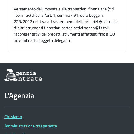
Versamento dell'imposta sulle transazioni finanziarie (c.d.
Tobin Tax) di cui all'art. 1, comma 491, della Legge n.
228/2012 relativa ai trasferimenti della propriet�i azioni e
di altri strumenti finanziari partecipativi nonch�i titoli
rappresentativi dei predetti strumenti effettuati fino al 30
novembre dai soggetti deleganti
Informazioni
sul
sito
dell'Agenzia
L'Agenzia
delle
Entrate
Chi siamo
Amministrazione trasparente