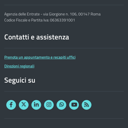
Agenzia delle Entrate - via Giorgione n. 106, 00147 Roma
Codice Fiscale e Partita Iva: 06363391001
Contatti e assistenza
Prenota un appuntamento e recapiti uffici
Direzioni regionali
Seguici su
Facebook
Twitter
Linkedin
Instagram
YouTube
RSS
Whatsapp
Altre