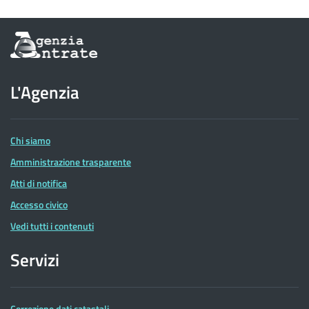
Informazioni
sul
sito
dell'Agenzia
L'Agenzia
delle
Entrate
Chi siamo
Amministrazione trasparente
Atti di notifica
Accesso civico
Vedi tutti i contenuti
Servizi
Correzione dati catastali