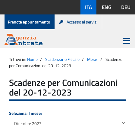
Salta
Lingue
ITA
ENG
DEU
al
disponibili:
contenuto
Menu
Prenota appuntamento
Accesso ai servizi
di
servizio
Apri
menu
Menu
Portale
princip
Agenzia
principale
Ti trovi in:
Home
Scadenzario Fiscale
Mese
Scadenze
Entrate
per Comunicazioni del 20-12-2023
Scadenze per Comunicazioni
del 20-12-2023
Seleziona il mese: