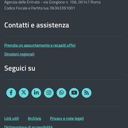
Agenzia delle Entrate - via Giorgione n. 106, 00147 Roma
Codice Fiscale e Partita Iva: 06363391001
Contatti e assistenza
Prenota un appuntamento e recapiti uffici
Direzioni regionali
Seguici su
Facebook
Twitter
Linkedin
Instagram
YouTube
RSS
Whatsapp
Altre
Link utili
Archivio
Privacy e note legali
informazioni
Dichiarazione di accessibilità