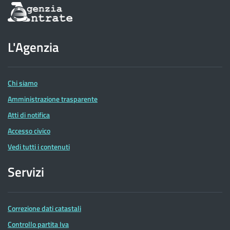
Informazioni
sul
sito
dell'Agenzia
L'Agenzia
delle
Entrate
Chi siamo
Amministrazione trasparente
Atti di notifica
Accesso civico
Vedi tutti i contenuti
Servizi
Correzione dati catastali
Controllo partita Iva