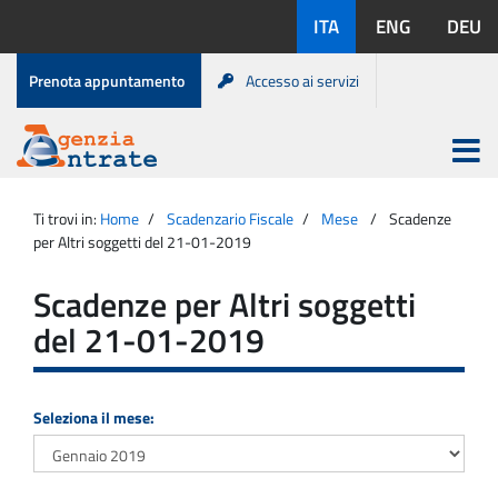
Salta
Lingue
ITA
ENG
DEU
al
disponibili:
contenuto
Menu
Prenota appuntamento
Accesso ai servizi
di
servizio
Apri
menu
Menu
Portale
princip
Agenzia
principale
Ti trovi in:
Home
Scadenzario Fiscale
Mese
Scadenze
Entrate
per Altri soggetti del 21-01-2019
Scadenze per Altri soggetti
del 21-01-2019
Seleziona il mese: