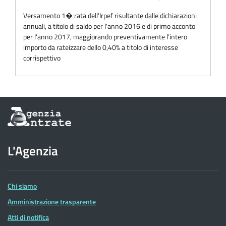
Versamento 1� rata dell'Irpef risultante dalle dichiarazioni
annuali, a titolo di saldo per l'anno 2016 e di primo acconto
per l'anno 2017, maggiorando preventivamente l'intero
importo da rateizzare dello 0,40% a titolo di interesse
corrispettivo
Informazioni
sul
sito
dell'Agenzia
L'Agenzia
delle
Entrate
Chi siamo
Amministrazione trasparente
Atti di notifica