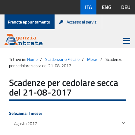
Salta
Lingue
ITA
ENG
DEU
al
disponibili:
contenuto
Menu
Prenota appuntamento
Accesso ai servizi
di
servizio
Apri
menu
Menu
Portale
princip
Agenzia
principale
Ti trovi in:
Home
Scadenzario Fiscale
Mese
Scadenze
Entrate
per cedolare secca del 21-08-2017
Scadenze per cedolare secca
del 21-08-2017
Seleziona il mese: