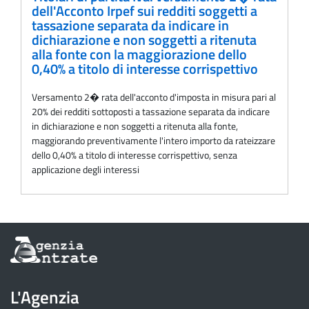
dell'Acconto Irpef sui redditi soggetti a
tassazione separata da indicare in
dichiarazione e non soggetti a ritenuta
alla fonte con la maggiorazione dello
0,40% a titolo di interesse corrispettivo
Versamento 2� rata dell'acconto d'imposta in misura pari al
20% dei redditi sottoposti a tassazione separata da indicare
in dichiarazione e non soggetti a ritenuta alla fonte,
maggiorando preventivamente l'intero importo da rateizzare
dello 0,40% a titolo di interesse corrispettivo, senza
applicazione degli interessi
Informazioni
sul
sito
dell'Agenzia
L'Agenzia
delle