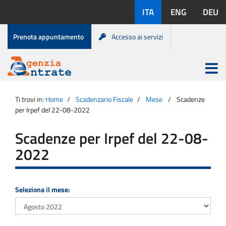
Salta
Lingue
ITA
ENG
DEU
al
disponibili:
contenuto
Menu
Prenota appuntamento
Accesso ai servizi
di
servizio
Apri
menu
Menu
Portale
princip
Agenzia
principale
Ti trovi in:
Home
Scadenzario Fiscale
Mese
Scadenze
Entrate
per Irpef del 22-08-2022
Scadenze per Irpef del 22-08-
2022
Seleziona il mese: