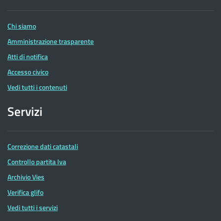
Entrate
Chi siamo
Amministrazione trasparente
Atti di notifica
Accesso civico
Vedi tutti i contenuti
Servizi
Correzione dati catastali
Controllo partita Iva
Archivio Vies
Verifica glifo
Vedi tutti i servizi