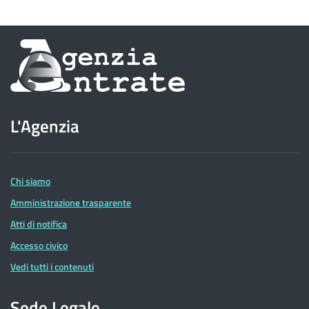
Informazioni
sul
sito
L'Agenzia
dell'Agenzia
delle
Entrate
Chi siamo
Amministrazione trasparente
Atti di notifica
Accesso civico
Vedi tutti i contenuti
Sede Legale