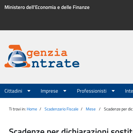
Salta
Ministero dell'Economia e delle Finanze
al
contenuto
Menu
di
servizio
Portale
Agenzia
Menu
Cittadini
Imprese
Professionisti
Int
principale
Entrate
Ti trovi in:
Home
Scadenzario Fiscale
Mese
Scadenze per dic
Scadenze per dichiarazioni sost