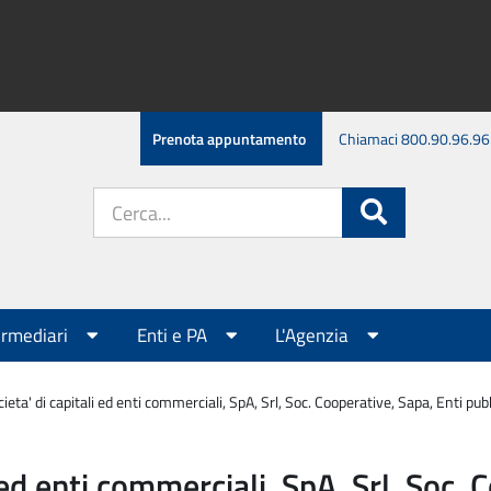
Prenota appuntamento
Chiamaci 800.90.96.96
Cerca
Cerca
nel
sito:
ermediari
Enti e PA
L'Agenzia
eta' di capitali ed enti commerciali, SpA, Srl, Soc. Cooperative, Sapa, Enti pubb
ed enti commerciali, SpA, Srl, Soc. 