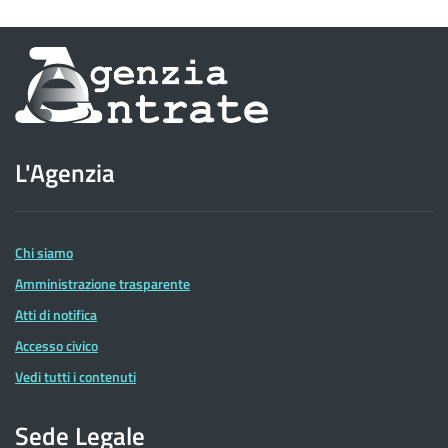
Informazioni
sul
sito
L'Agenzia
dell'Agenzia
delle
Entrate
Chi siamo
Amministrazione trasparente
Atti di notifica
Accesso civico
Vedi tutti i contenuti
Sede Legale