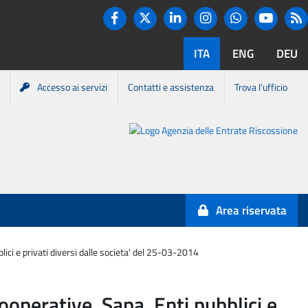
Twitter
R
Facebook
Linkedin
Instagram
You tube
Whatsapp
ITA
ENG
DEU
Accesso ai servizi
Contatti e assistenza
Trova l'ufficio
Portale
Agenzia
Entrate-
Area riservata
Riscossione
lici e privati diversi dalle societa' del 25-03-2014
Cooperative, Sapa, Enti pubblici e