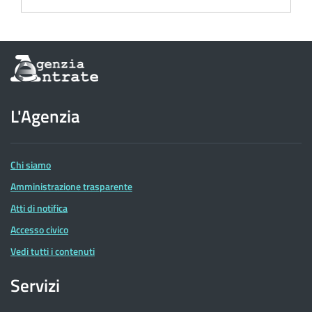
Informazioni
sul
sito
dell'Agenzia
L'Agenzia
delle
Entrate
Chi siamo
Amministrazione trasparente
Atti di notifica
Accesso civico
Vedi tutti i contenuti
Servizi