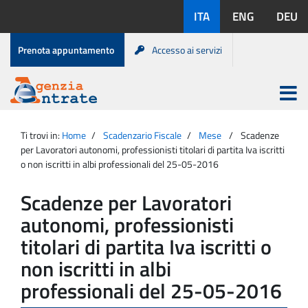
Salta
Lingue
ITA
ENG
DEU
al
disponibili:
contenuto
Menu
Prenota appuntamento
Accesso ai servizi
di
servizio
Apri
menu
Menu
Portale
princip
Agenzia
principale
Ti trovi in:
Home
Scadenzario Fiscale
Mese
Scadenze
Entrate
per Lavoratori autonomi, professionisti titolari di partita Iva iscritti
o non iscritti in albi professionali del 25-05-2016
Scadenze per Lavoratori
autonomi, professionisti
titolari di partita Iva iscritti o
non iscritti in albi
professionali del 25-05-2016