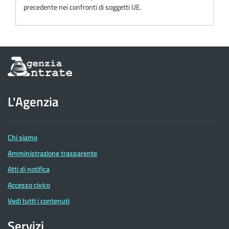
precedente nei confronti di soggetti UE.
Informazioni
sul
sito
dell'Agenzia
L'Agenzia
delle
Entrate
Chi siamo
Amministrazione trasparente
Atti di notifica
Accesso civico
Vedi tutti i contenuti
Servizi