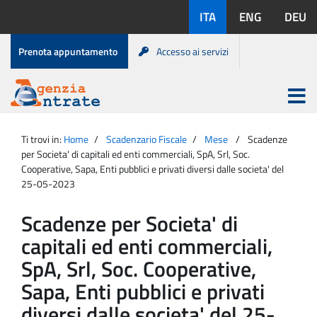
Salta
Lingue
ITA
ENG
DEU
al
disponibili:
contenuto
Menu
Prenota appuntamento
Accesso ai servizi
di
servizio
Apri
menu
Menu
Portale
princip
Agenzia
principale
Ti trovi in:
Home
Scadenzario Fiscale
Mese
Scadenze
Entrate
per Societa' di capitali ed enti commerciali, SpA, Srl, Soc.
Cooperative, Sapa, Enti pubblici e privati diversi dalle societa' del
25-05-2023
Scadenze per Societa' di
capitali ed enti commerciali,
SpA, Srl, Soc. Cooperative,
Sapa, Enti pubblici e privati
diversi dalle societa' del 25-