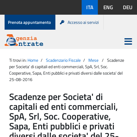
Salta
Lingue
ITA
ENG
DEU
al
disponibili:
contenuto
Menu
Prenota appuntamento
Accesso ai servizi
di
servizio
Apri
menu
Menu
Portale
princip
Agenzia
principale
Ti trovi in:
Home
Scadenzario Fiscale
Mese
Scadenze
Entrate
per Societa' di capitali ed enti commerciali, SpA, Srl, Soc.
Cooperative, Sapa, Enti pubblici e privati diversi dalle societa' del
25-08-2016
Scadenze per Societa' di
capitali ed enti commerciali,
SpA, Srl, Soc. Cooperative,
Sapa, Enti pubblici e privati
diversi dalle societa' del 25-