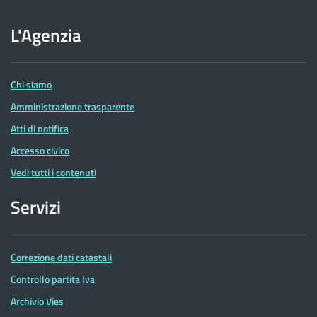
sito
dell'Agenzia
L'Agenzia
delle
Entrate
Chi siamo
Amministrazione trasparente
Atti di notifica
Accesso civico
Vedi tutti i contenuti
Servizi
Correzione dati catastali
Controllo partita Iva
Archivio Vies