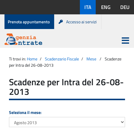
Salta
Lingue
ITA
ENG
DEU
al
disponibili:
contenuto
Menu
Prenota appuntamento
Accesso ai servizi
di
servizio
Apri
menu
Menu
Portale
princip
Agenzia
principale
Ti trovi in:
Home
Scadenzario Fiscale
Mese
Scadenze
Entrate
per Intra del 26-08-2013
Scadenze per Intra del 26-08-
2013
Seleziona il mese: