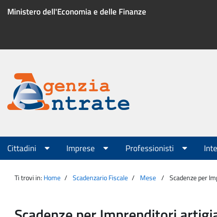
Salta
Ministero dell'Economia e delle Finanze
al
contenuto
Menu
di
servizio
Portale
Agenzia
Menu
Cittadini
Imprese
Professionisti
Int
principale
Entrate
Ti trovi in:
Home
Scadenzario Fiscale
Mese
Scadenze per Imp
Scadenze per Imprenditori artigi