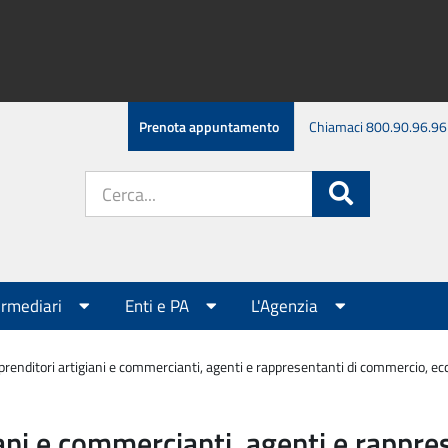
Prenota appuntamento
Chiamaci 800.90.96.96
Cerca
Cerca
nel
sito:
ermediari
Enti e PA
L'Agenzia
renditori artigiani e commercianti, agenti e rappresentanti di commercio, e
ani e commercianti, agenti e rappres