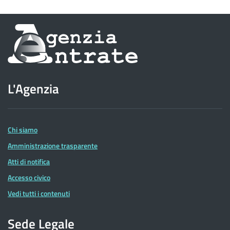
Informazioni
sul
sito
L'Agenzia
dell'Agenzia
delle
Entrate
Chi siamo
Amministrazione trasparente
Atti di notifica
Accesso civico
Vedi tutti i contenuti
Sede Legale