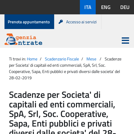
Salta
Lingue
ITA
ENG
DEU
al
disponibili:
contenuto
Menu
Prenota appuntamento
Accesso ai servizi
di
servizio
Apri
menu
Menu
Portale
princip
Agenzia
principale
Ti trovi in:
Home
Scadenzario Fiscale
Mese
Scadenze
Entrate
per Societa' di capitali ed enti commerciali, SpA, Srl, Soc.
Cooperative, Sapa, Enti pubblici e privati diversi dalle societa' del
28-02-2019
Scadenze per Societa' di
capitali ed enti commerciali,
SpA, Srl, Soc. Cooperative,
Sapa, Enti pubblici e privati
diversi dalle societa' del 28-