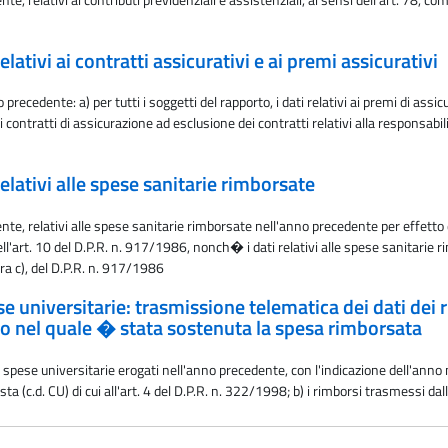
ativi ai contratti assicurativi e ai premi assicurativi
precedente: a) per tutti i soggetti del rapporto, i dati relativi ai premi di assi
i contratti di assicurazione ad esclusione dei contratti relativi alla responsabili
elativi alle spese sanitarie rimborsate
nte, relativi alle spese sanitarie rimborsate nell'anno precedente per effetto dei 
1 dell'art. 10 del D.P.R. n. 917/1986, nonch� i dati relativi alle spese sanita
era c), del D.P.R. n. 917/1986
se universitarie: trasmissione telematica dei dati dei r
no nel quale � stata sostenuta la spesa rimborsata
lle spese universitarie erogati nell'anno precedente, con l'indicazione dell'a
posta (c.d. CU) di cui all'art. 4 del D.P.R. n. 322/1998; b) i rimborsi trasmessi