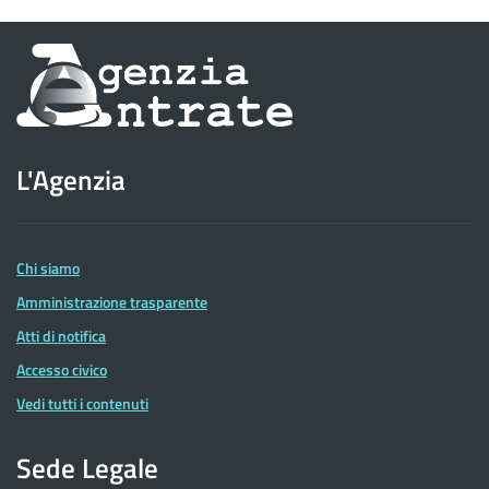
Informazioni
sul
sito
L'Agenzia
dell'Agenzia
delle
Entrate
Chi siamo
Amministrazione trasparente
Atti di notifica
Accesso civico
Vedi tutti i contenuti
Sede Legale