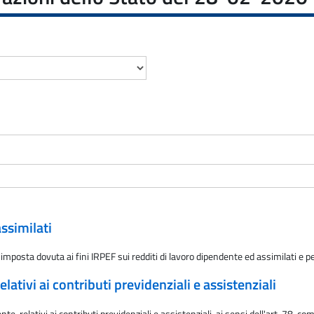
ssimilati
 l'imposta dovuta ai fini IRPEF sui redditi di lavoro dipendente ed assimilati e 
lativi ai contributi previdenziali e assistenziali
nte, relativi ai contributi previdenziali e assistenziali, ai sensi dell'art. 78, 