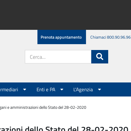
Prenota appuntamento
Chiamaci 800.90.96.96
Cerca
Cerca
nel
sito:
ermediari
Enti e PA
L'Agenzia
gani e amministrazioni dello Stato del 28-02-2020
azioni dello Stato del 28-02-2020