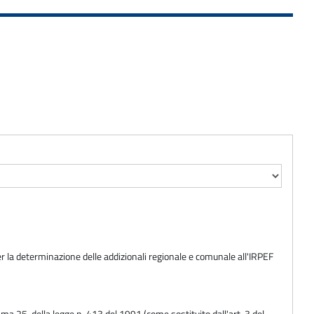
per la determinazione delle addizionali regionale e comunale all'IRPEF
comma 25, della legge n. 413 del 1991 (come sostituito dall'art. 3 del