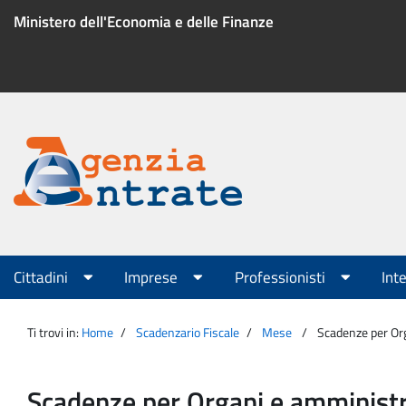
Salta
Ministero dell'Economia e delle Finanze
al
contenuto
Menu
di
servizio
Portale
Agenzia
Menu
Cittadini
Imprese
Professionisti
Int
principale
Entrate
Ti trovi in:
Home
Scadenzario Fiscale
Mese
Scadenze per Or
Scadenze per Organi e amministr