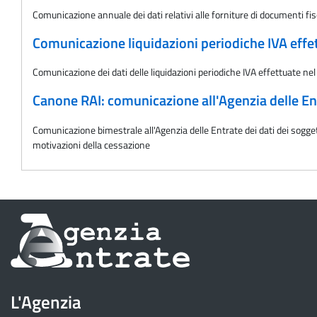
Comunicazione annuale dei dati relativi alle forniture di documenti fisc
Comunicazione liquidazioni periodiche IVA effe
Comunicazione dei dati delle liquidazioni periodiche IVA effettuate nel
Canone RAI: comunicazione all'Agenzia delle Ent
Comunicazione bimestrale all'Agenzia delle Entrate dei dati dei soggett
motivazioni della cessazione
Informazioni
sul
sito
L'Agenzia
dell'Agenzia