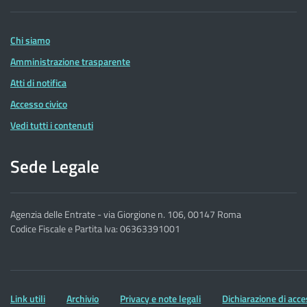
delle
Entrate
Chi siamo
Amministrazione trasparente
Atti di notifica
Accesso civico
Vedi tutti i contenuti
Sede Legale
Agenzia delle Entrate - via Giorgione n. 106, 00147 Roma
Codice Fiscale e Partita Iva: 06363391001
Altre
Link utili
Archivio
Privacy e note legali
Dichiarazione di acce