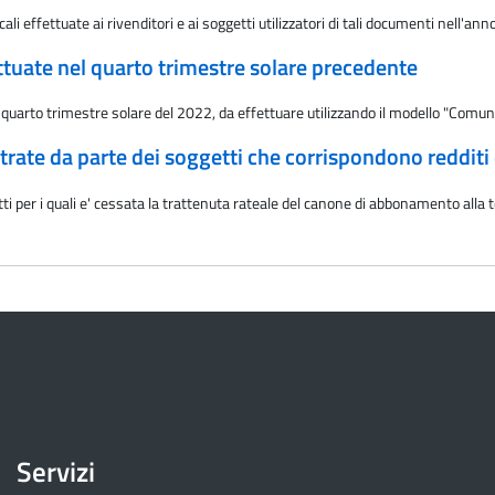
ali effettuate ai rivenditori e ai soggetti utilizzatori di tali documenti nell'an
ttuate nel quarto trimestre solare precedente
 quarto trimestre solare del 2022, da effettuare utilizzando il modello "Comuni
rate da parte dei soggetti che corrispondono redditi 
i per i quali e' cessata la trattenuta rateale del canone di abbonamento alla te
Servizi