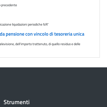
no precedente
cazione liquidazioni periodiche IVA"
da pensione con vincolo di tesoreria unica
levisione, dell'importo trattenuto, di quello residuo e delle
Strumenti