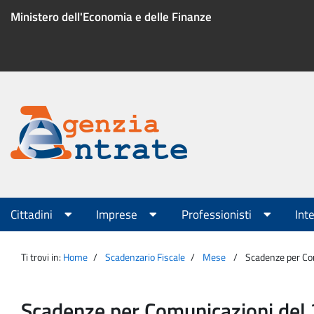
Salta
Ministero dell'Economia e delle Finanze
al
contenuto
Menu
di
servizio
Portale
Agenzia
Menu
Cittadini
Imprese
Professionisti
Int
principale
Entrate
Ti trovi in:
Home
Scadenzario Fiscale
Mese
Scadenze per Co
Scadenze per Comunicazioni de