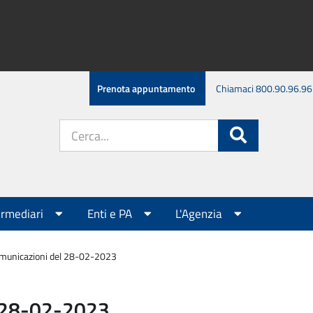
Prenota appuntamento
Chiamaci 800.90.96.96
Cerca
Cerca
nel
sito:
ermediari
Enti e PA
L'Agenzia
municazioni del 28-02-2023
l 28-02-2023