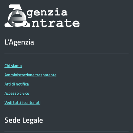
Informazioni
sul
sito
L'Agenzia
dell'Agenzia
delle
Entrate
Chi siamo
Amministrazione trasparente
Atti di notifica
Accesso civico
Vedi tutti i contenuti
Sede Legale