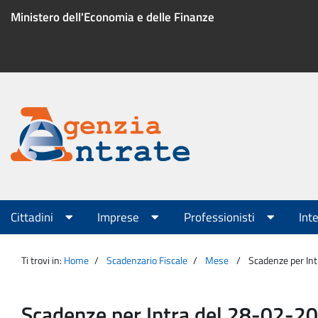
Salta
Ministero dell'Economia e delle Finanze
al
contenuto
Menu
di
servizio
Portale
Agenzia
Menu
Cittadini
Imprese
Professionisti
Int
principale
Entrate
Ti trovi in:
Home
Scadenzario Fiscale
Mese
Scadenze per In
Scadenze per Intra del 28-02-2