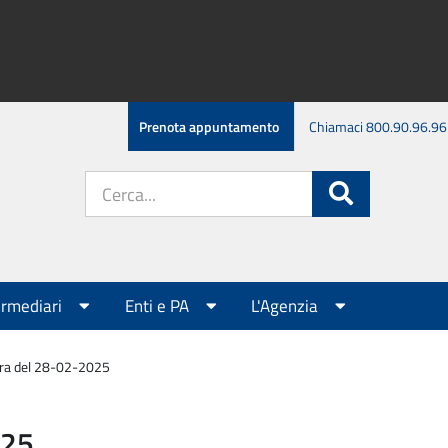
Prenota appuntamento
Chiamaci 800.90.96.96
Cerca
Cerca
nel
sito:
ermediari
Enti e PA
L'Agenzia
tra del 28-02-2025
025