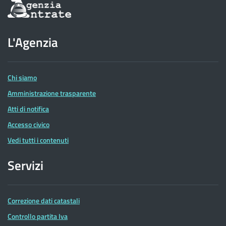
Informazioni
sul
sito
dell'Agenzia
L'Agenzia
delle
Entrate
Chi siamo
Amministrazione trasparente
Atti di notifica
Accesso civico
Vedi tutti i contenuti
Servizi
Correzione dati catastali
Controllo partita Iva