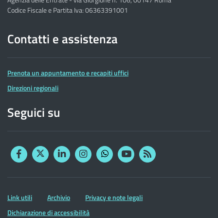
Codice Fiscale e Partita Iva: 06363391001
Contatti e assistenza
Prenota un appuntamento e recapiti uffici
Direzioni regionali
Seguici su
Facebook
Twitter
Linkedin
Instagram
YouTube
RSS
Whatsapp
Altre
Link utili
Archivio
Privacy e note legali
informazioni
Dichiarazione di accessibilità