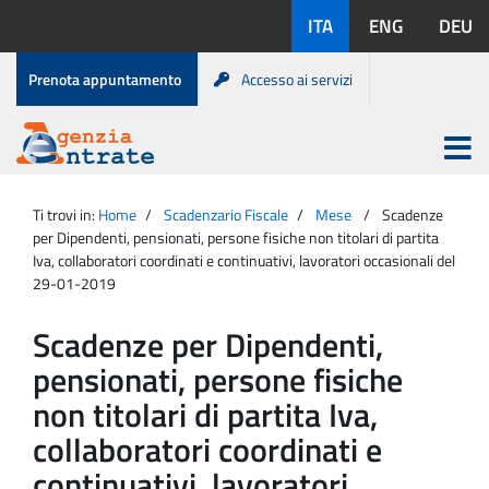
Salta
Lingue
ITA
ENG
DEU
al
disponibili:
contenuto
Menu
Prenota appuntamento
Accesso ai servizi
di
servizio
Apri
menu
Menu
Portale
princip
Agenzia
principale
Ti trovi in:
Home
Scadenzario Fiscale
Mese
Scadenze
Entrate
per Dipendenti, pensionati, persone fisiche non titolari di partita
Iva, collaboratori coordinati e continuativi, lavoratori occasionali del
29-01-2019
Scadenze per Dipendenti,
pensionati, persone fisiche
non titolari di partita Iva,
collaboratori coordinati e
continuativi, lavoratori