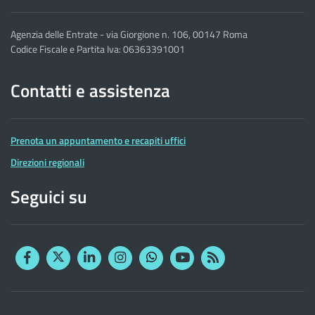
Agenzia delle Entrate - via Giorgione n. 106, 00147 Roma
Codice Fiscale e Partita Iva: 06363391001
Contatti e assistenza
Prenota un appuntamento e recapiti uffici
Direzioni regionali
Seguici su
Facebook
Twitter
Linkedin
Instagram
YouTube
RSS
Whatsapp
Altre