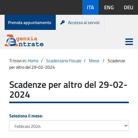
Salta
Lingue
ITA
ENG
DEU
al
disponibili:
contenuto
Menu
Prenota appuntamento
Accesso ai servizi
di
servizio
Apri
menu
Menu
Portale
princip
Agenzia
principale
Ti trovi in:
Home
Scadenzario Fiscale
Mese
Scadenze
Entrate
per altro del 29-02-2024
Scadenze per altro del 29-02-
2024
Seleziona il mese: