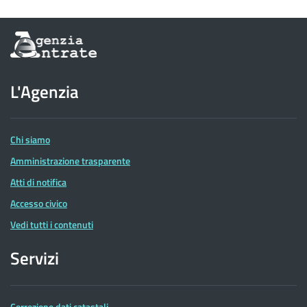
Informazioni
sul
sito
dell'Agenzia
L'Agenzia
delle
Entrate
Chi siamo
Amministrazione trasparente
Atti di notifica
Accesso civico
Vedi tutti i contenuti
Servizi
Correzione dati catastali