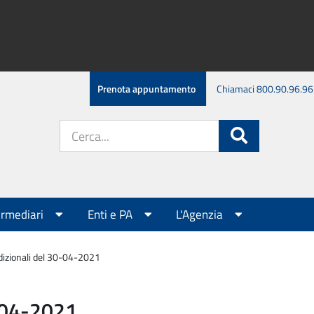
Prenota appuntamento
Chiamaci 800.90.96.96
Cerca
Cerca
nel
sito:
ermediari
Enti e PA
L'Agenzia
dizionali del 30-04-2021
0-04-2021