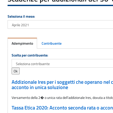
Seleziona il mese:
Adempimento
Contribuente
Adempimento
Scelta per contribuente:
Addizionale Ires per i soggetti che operano nel 
acconto in unica soluzione
Versamento della 2� o unica rata dell'addizionale Ires, dovuta a titol
Tassa Etica 2020: Acconto seconda rata o accont