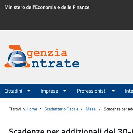
Salta
Ministero dell'Economia e delle Finanze
al
contenuto
Menu
di
servizio
Portale
Agenzia
Menu
Cittadini
Imprese
Professionisti
Int
principale
Entrate
Ti trovi in:
Home
Scadenzario Fiscale
Mese
Scadenze per ad
Scadenze per addizionali del 3