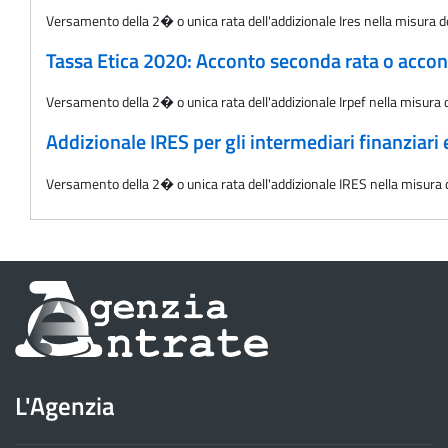
Versamento della 2� o unica rata dell'addizionale Ires nella misura del
Tassa Etica 2020: Acconto seconda rata o accont
Versamento della 2� o unica rata dell'addizionale Irpef nella misura de
Addizionale IRES per gli intermediari finanziari 
Versamento della 2� o unica rata dell'addizionale IRES nella misura del
Informazioni
sul
sito
L'Agenzia
dell'Agenzia
delle