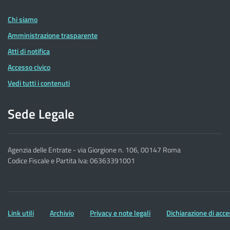
Entrate
Chi siamo
Amministrazione trasparente
Atti di notifica
Accesso civico
Vedi tutti i contenuti
Sede Legale
Agenzia delle Entrate - via Giorgione n. 106, 00147 Roma
Codice Fiscale e Partita Iva: 06363391001
Altre
Link utili
Archivio
Privacy e note legali
Dichiarazione di acce
informazioni