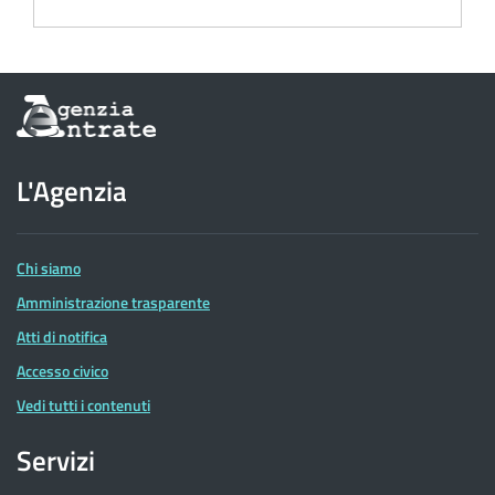
Informazioni
sul
sito
dell'Agenzia
L'Agenzia
delle
Entrate
Chi siamo
Amministrazione trasparente
Atti di notifica
Accesso civico
Vedi tutti i contenuti
Servizi