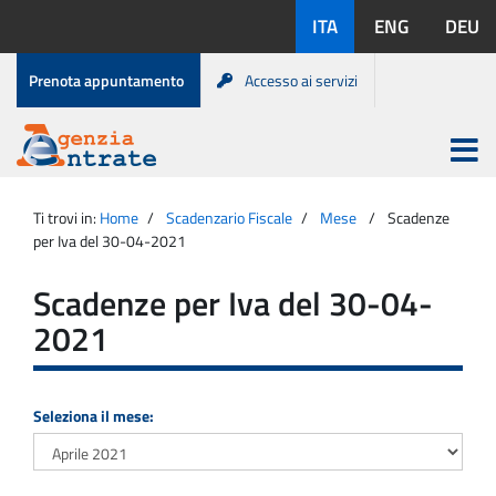
Salta
Lingue
ITA
ENG
DEU
al
disponibili:
contenuto
Menu
Prenota appuntamento
Accesso ai servizi
di
servizio
Apri
menu
Menu
Portale
princip
Agenzia
principale
Ti trovi in:
Home
Scadenzario Fiscale
Mese
Scadenze
Entrate
per Iva del 30-04-2021
Scadenze per Iva del 30-04-
2021
Seleziona il mese: