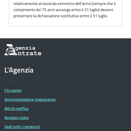
relativamente al secondo semestre dell'anno (sempre che il
compimento dei 75 anni avvenga entro il 31 luglio) devono
presentare la dichiarazione sostitutiva entro il 31 luglio.
Informazioni
sul
sito
dell'Agenzia
L'Agenzia
delle
Entrate
Chi siamo
Amministrazione trasparente
Atti di notifica
Accesso civico
Vedi tutti i contenuti