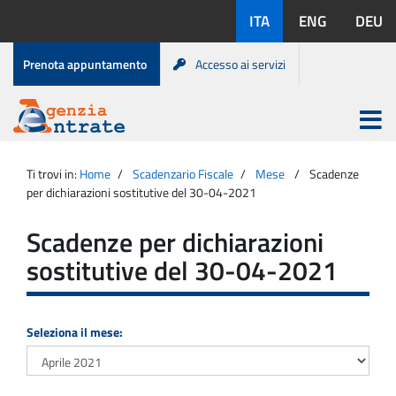
Salta
Lingue
ITA
ENG
DEU
al
disponibili:
contenuto
Menu
Prenota appuntamento
Accesso ai servizi
di
servizio
Apri
menu
Menu
Portale
princip
Agenzia
principale
Ti trovi in:
Home
Scadenzario Fiscale
Mese
Scadenze
Entrate
per dichiarazioni sostitutive del 30-04-2021
Scadenze per dichiarazioni
sostitutive del 30-04-2021
Seleziona il mese: