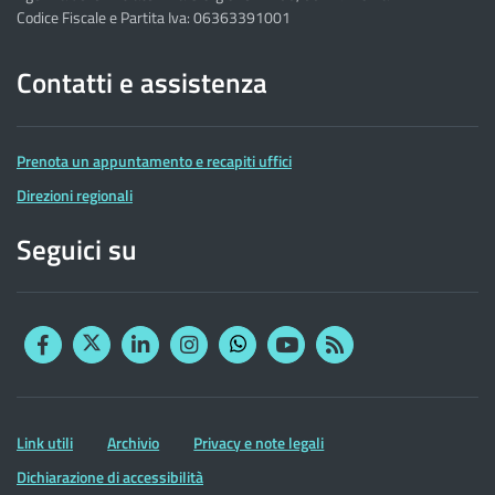
Codice Fiscale e Partita Iva: 06363391001
Contatti e assistenza
Prenota un appuntamento e recapiti uffici
Direzioni regionali
Seguici su
Facebook
Twitter
Linkedin
Instagram
YouTube
RSS
Whatsapp
Altre
Link utili
Archivio
Privacy e note legali
informazioni
Dichiarazione di accessibilità