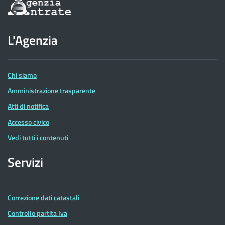
Informazioni
sul
sito
dell'Agenzia
L'Agenzia
delle
Entrate
Chi siamo
Amministrazione trasparente
Atti di notifica
Accesso civico
Vedi tutti i contenuti
Servizi
Correzione dati catastali
Controllo partita Iva