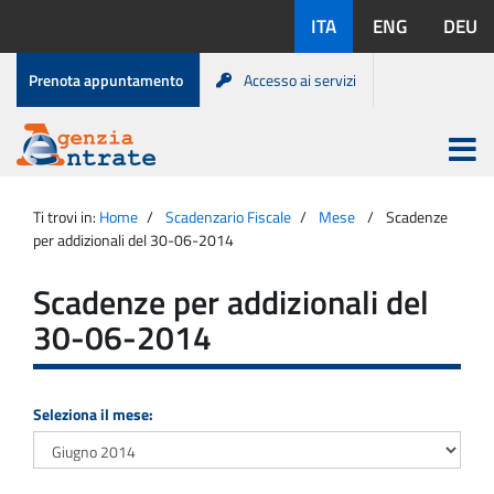
Salta
Lingue
ITA
ENG
DEU
al
disponibili:
contenuto
Menu
Prenota appuntamento
Accesso ai servizi
di
servizio
Apri
menu
Menu
Portale
princip
Agenzia
principale
Ti trovi in:
Home
Scadenzario Fiscale
Mese
Scadenze
Entrate
per addizionali del 30-06-2014
Scadenze per addizionali del
30-06-2014
Seleziona il mese: