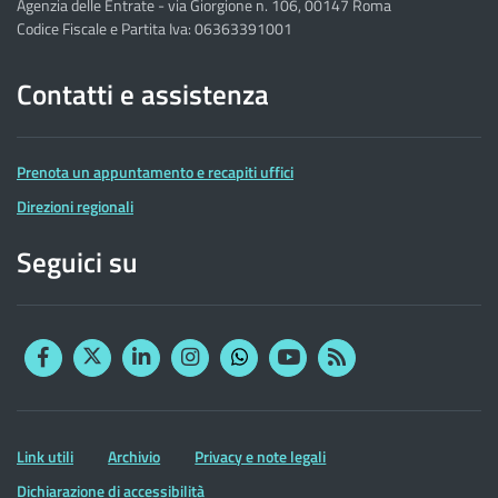
Agenzia delle Entrate - via Giorgione n. 106, 00147 Roma
Codice Fiscale e Partita Iva: 06363391001
Contatti e assistenza
Prenota un appuntamento e recapiti uffici
Direzioni regionali
Seguici su
Facebook
Twitter
Linkedin
Instagram
YouTube
RSS
Whatsapp
Altre
Link utili
Archivio
Privacy e note legali
informazioni
Dichiarazione di accessibilità