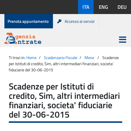
Salta
Lingue
ITA
ENG
DEU
al
disponibili:
contenuto
Menu
Prenota appuntamento
Accesso ai servizi
di
servizio
Apri
menu
Menu
Portale
princip
Agenzia
principale
Ti trovi in:
Home
Scadenzario Fiscale
Mese
Scadenze
Entrate
per Istituti di credito, Sim, altri intermediari finanziari, societa'
fiduciarie del 30-06-2015
Scadenze per Istituti di
credito, Sim, altri intermediari
finanziari, societa' fiduciarie
del 30-06-2015