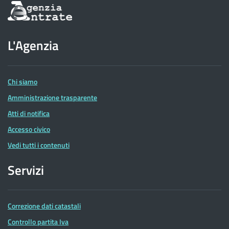
Informazioni
sul
sito
dell'Agenzia
L'Agenzia
delle
Entrate
Chi siamo
Amministrazione trasparente
Atti di notifica
Accesso civico
Vedi tutti i contenuti
Servizi
Correzione dati catastali
Controllo partita Iva