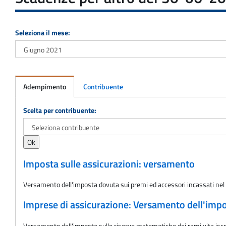
Seleziona il mese:
Adempimento
Contribuente
Adempimento
Scelta per contribuente:
Imposta sulle assicurazioni: versamento
Versamento dell'imposta dovuta sui premi ed accessori incassati nel
Imprese di assicurazione: Versamento dell'impost
Versamento dell'imposta sulle riserve matematiche dei rami vita iscrit