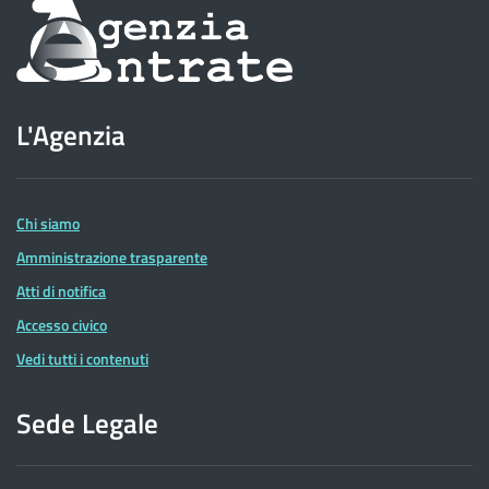
Informazioni
sul
sito
L'Agenzia
dell'Agenzia
delle
Entrate
Chi siamo
Amministrazione trasparente
Atti di notifica
Accesso civico
Vedi tutti i contenuti
Sede Legale