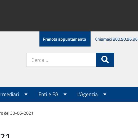
Prenota appuntamento
Chiamaci 800.90.96.96
Cerca
Cerca
nel
sito:
ermediari
Enti e PA
L'Agenzia
tro del 30-06-2021
021