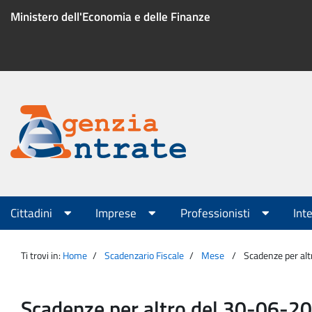
Salta
Ministero dell'Economia e delle Finanze
al
contenuto
Menu
di
servizio
Portale
Agenzia
Menu
Cittadini
Imprese
Professionisti
Int
principale
Entrate
Ti trovi in:
Home
Scadenzario Fiscale
Mese
Scadenze per al
Scadenze per altro del 30-06-2