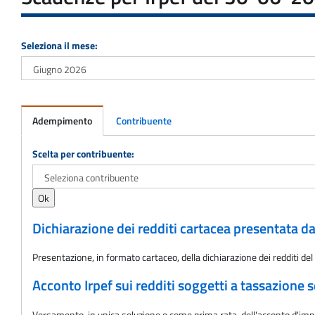
Seleziona il mese:
Adempimento
Contribuente
Adempimento
Scelta per contribuente:
Dichiarazione dei redditi cartacea presentata da
Presentazione, in formato cartaceo, della dichiarazione dei redditi del c
Acconto Irpef sui redditi soggetti a tassazione s
Versamento, in unica soluzione o come prima rata, dell'acconto d'impos