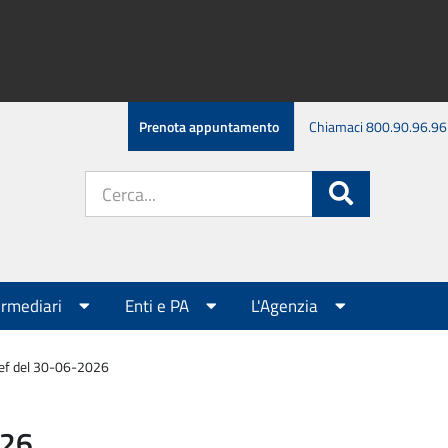
Prenota appuntamento
Chiamaci 800.90.96.96
Cerca
Cerca
nel
sito:
ermediari
Enti e PA
L'Agenzia
pef del 30-06-2026
026