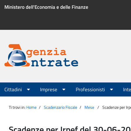
Salta
Ministero dell'Economia e delle Finanze
al
contenuto
Menu
di
servizio
Portale
Agenzia
Menu
Cittadini
Imprese
Professionisti
Int
principale
Entrate
Ti trovi in:
Home
Scadenzario Fiscale
Mese
Scadenze per Ir
Scadenze per Irpef del 30-06-2