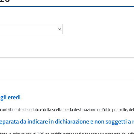
gli eredi
ontribuente deceduto e della scelta per la destinazione dell'otto per mille, del 
eparata da indicare in dichiarazione e non soggetti a r
ta in misura pari al 20% dei redditi sottoposti a tassazione separata da indic