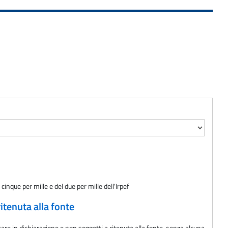
cinque per mille e del due per mille dell'Irpef
itenuta alla fonte
are in dichiarazione e non soggetti a ritenuta alla fonte, senza alcuna