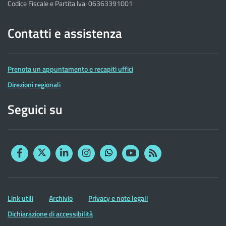
Codice Fiscale e Partita Iva: 06363391001
Contatti e assistenza
Prenota un appuntamento e recapiti uffici
Direzioni regionali
Seguici su
Facebook
Twitter
Linkedin
Instagram
YouTube
RSS
Whatsapp
Altre
Link utili
Archivio
Privacy e note legali
informazioni
Dichiarazione di accessibilità