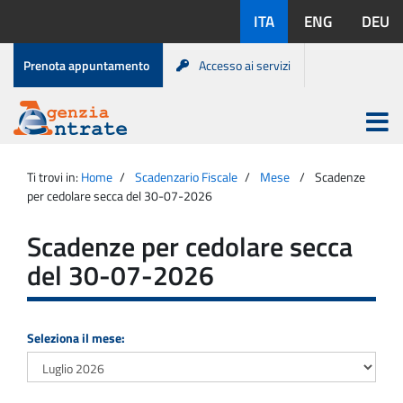
Salta
Lingue
ITA
ENG
DEU
al
disponibili:
contenuto
Menu
Prenota appuntamento
Accesso ai servizi
di
servizio
Apri
menu
Menu
Portale
princip
Agenzia
principale
Ti trovi in:
Home
Scadenzario Fiscale
Mese
Scadenze
Entrate
per cedolare secca del 30-07-2026
Scadenze per cedolare secca
del 30-07-2026
Seleziona il mese: