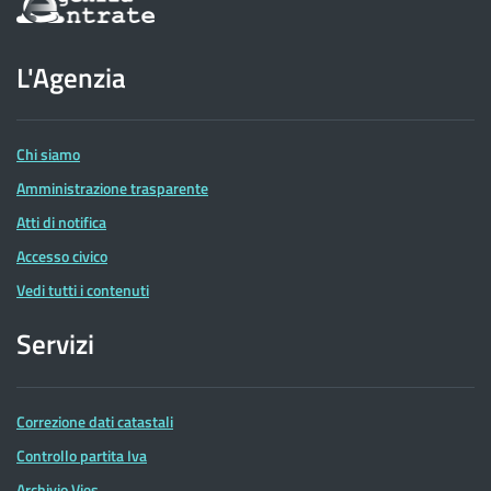
sul
sito
dell'Agenzia
L'Agenzia
delle
Entrate
Chi siamo
Amministrazione trasparente
Atti di notifica
Accesso civico
Vedi tutti i contenuti
Servizi
Correzione dati catastali
Controllo partita Iva
Archivio Vies