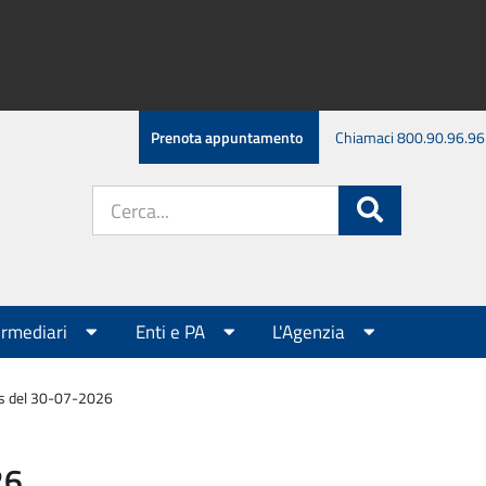
Prenota appuntamento
Chiamaci 800.90.96.96
Cerca
Cerca
nel
sito:
ermediari
Enti e PA
L'Agenzia
es del 30-07-2026
26