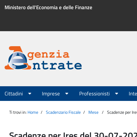
Salta
Ministero dell'Economia e delle Finanze
al
contenuto
Menu
di
servizio
Portale
Agenzia
Menu
Cittadini
Imprese
Professionisti
Int
principale
Entrate
Ti trovi in:
Home
Scadenzario Fiscale
Mese
Scadenze per Ir
Scadenze per Ires del 30-07-20