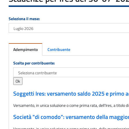
Seleziona il mese:
Adempimento
Contribuente
Adempimento
Scelta per contribuente:
Soggetti Ires: versamento saldo 2025 e primo a
Versamento, in unica soluzione o come prima rata, dell'Ires, a titolo 
Società "di comodo": versamento della maggioraz
Versamento, in unica soluzione o come prima rata, della maggiorazione