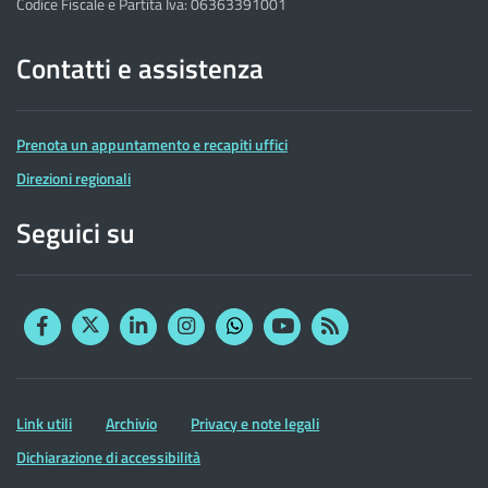
Codice Fiscale e Partita Iva: 06363391001
Contatti e assistenza
Prenota un appuntamento e recapiti uffici
Direzioni regionali
Seguici su
Facebook
Twitter
Linkedin
Instagram
YouTube
RSS
Whatsapp
Altre
Link utili
Archivio
Privacy e note legali
informazioni
Dichiarazione di accessibilità