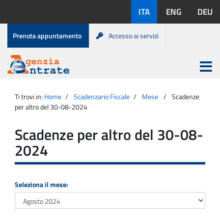
Salta
Lingue
ITA
ENG
DEU
al
disponibili:
contenuto
Menu
Prenota appuntamento
Accesso ai servizi
di
servizio
Apri
menu
Menu
Portale
princip
Agenzia
principale
Ti trovi in:
Home
Scadenzario Fiscale
Mese
Scadenze
Entrate
per altro del 30-08-2024
Scadenze per altro del 30-08-
2024
Seleziona il mese: