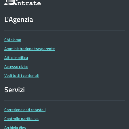
sul
sito
dell'Agenzia
L'Agenzia
delle
Entrate
Chi siamo
Amministrazione trasparente
Atti di notifica
Accesso civico
Vedi tutti i contenuti
Servizi
Correzione dati catastali
Controllo partita Iva
Archivio Vies