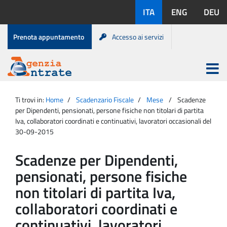
Salta
Lingue
ITA
ENG
DEU
al
disponibili:
contenuto
Menu
Prenota appuntamento
Accesso ai servizi
di
servizio
Apri
menu
Menu
Portale
princip
Agenzia
principale
Ti trovi in:
Home
Scadenzario Fiscale
Mese
Scadenze
Entrate
per Dipendenti, pensionati, persone fisiche non titolari di partita
Iva, collaboratori coordinati e continuativi, lavoratori occasionali del
30-09-2015
Scadenze per Dipendenti,
pensionati, persone fisiche
non titolari di partita Iva,
collaboratori coordinati e
continuativi, lavoratori