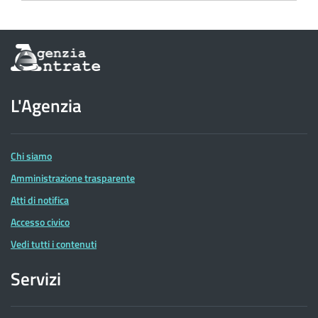
Informazioni
sul
sito
dell'Agenzia
L'Agenzia
delle
Entrate
Chi siamo
Amministrazione trasparente
Atti di notifica
Accesso civico
Vedi tutti i contenuti
Servizi