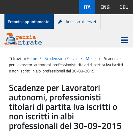
Salta
Lingue
ITA
ENG
DEU
al
disponibili:
contenuto
Menu
Prenota appuntamento
Accesso ai servizi
di
servizio
Apri
menu
Menu
Portale
princip
Agenzia
principale
Ti trovi in:
Home
Scadenzario Fiscale
Mese
Scadenze
Entrate
per Lavoratori autonomi, professionisti titolari di partita Iva iscritti
o non iscritti in albi professionali del 30-09-2015
Scadenze per Lavoratori
autonomi, professionisti
titolari di partita Iva iscritti o
non iscritti in albi
professionali del 30-09-2015