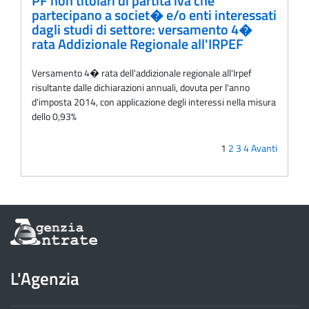
PF non titolari di partita iva che
partecipano a societ� e/o enti interessati
dagli studi di settore: versamento 4�
rata Addizionale Regionale all'IRPEF
Versamento 4� rata dell'addizionale regionale all'Irpef
risultante dalle dichiarazioni annuali, dovuta per l'anno
d'imposta 2014, con applicazione degli interessi nella misura
dello 0,93%
1
2
3
4
Avanti
Informazioni
sul
sito
dell'Agenzia
L'Agenzia
delle
Entrate