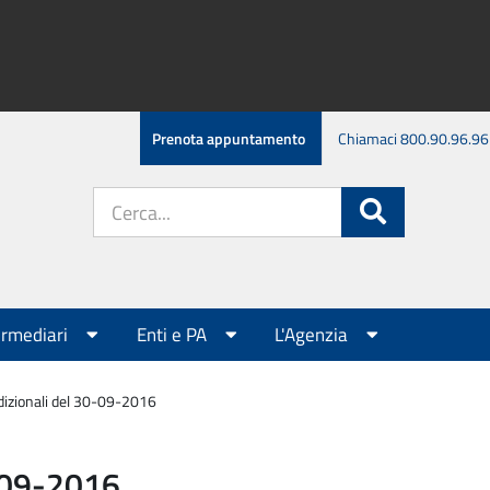
Prenota appuntamento
Chiamaci 800.90.96.96
Cerca
Cerca
nel
sito:
ermediari
Enti e PA
L'Agenzia
dizionali del 30-09-2016
0-09-2016