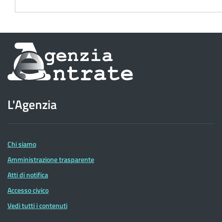
Informazioni
sul
sito
L'Agenzia
dell'Agenzia
delle
Entrate
Chi siamo
Amministrazione trasparente
Atti di notifica
Accesso civico
Vedi tutti i contenuti