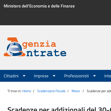
Salta
Ministero dell'Economia e delle Finanze
al
contenuto
Menu
di
servizio
Portale
Agenzia
Menu
Cittadini
Imprese
Professionisti
Int
principale
Entrate
Ti trovi in:
Home
Scadenzario Fiscale
Mese
Scadenze per ad
Scadenze per addizionali del 3