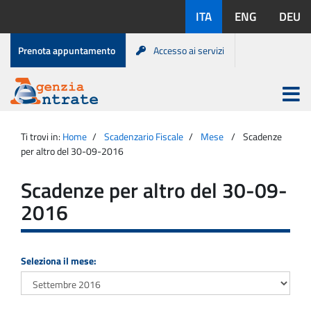
Salta
Lingue
ITA
ENG
DEU
al
disponibili:
contenuto
Menu
Prenota appuntamento
Accesso ai servizi
di
servizio
Apri
menu
Menu
Portale
princip
Agenzia
principale
Ti trovi in:
Home
Scadenzario Fiscale
Mese
Scadenze
Entrate
per altro del 30-09-2016
Scadenze per altro del 30-09-
2016
Seleziona il mese: