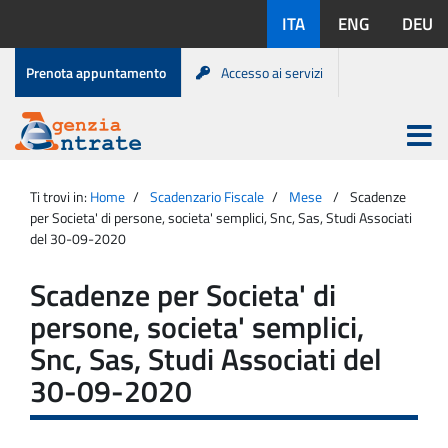
Salta
Lingue
ITA
ENG
DEU
al
disponibili:
contenuto
Menu
Prenota appuntamento
Accesso ai servizi
di
servizio
Apri
menu
Menu
Portale
princip
Agenzia
principale
Ti trovi in:
Home
Scadenzario Fiscale
Mese
Scadenze
Entrate
per Societa' di persone, societa' semplici, Snc, Sas, Studi Associati
del 30-09-2020
Scadenze per Societa' di
persone, societa' semplici,
Snc, Sas, Studi Associati del
30-09-2020