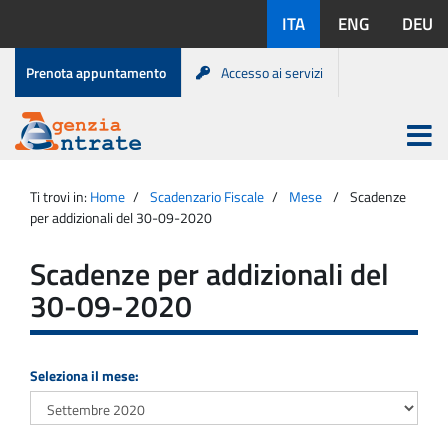
Salta
Lingue
ITA
ENG
DEU
al
disponibili:
contenuto
Menu
Prenota appuntamento
Accesso ai servizi
di
servizio
Apri
menu
Menu
Portale
princip
Agenzia
principale
Ti trovi in:
Home
Scadenzario Fiscale
Mese
Scadenze
Entrate
per addizionali del 30-09-2020
Scadenze per addizionali del
30-09-2020
Seleziona il mese: