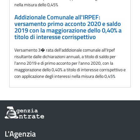
nella misura dello 0,45%
Addizionale Comunale all'IRPEF:
versamento primo acconto 2020 e saldo
2019 con la maggiorazione dello 0,40% a
titolo di interesse corrispettivo
Versamento 3� rata dell'addizionale comunale all'Irpef
risultante dalle dichiarazioni annuali, a titolo di saldo per
l'anno 2019 e di primo acconto per l'anno 2020, con la
maggiorazione dello 0,40% a titolo di interesse corrispettivo e
con applicazione degli interessi nella misura dello 0,45%
Informazioni
sul
sito
dell'Agenzia
L'Agenzia
delle