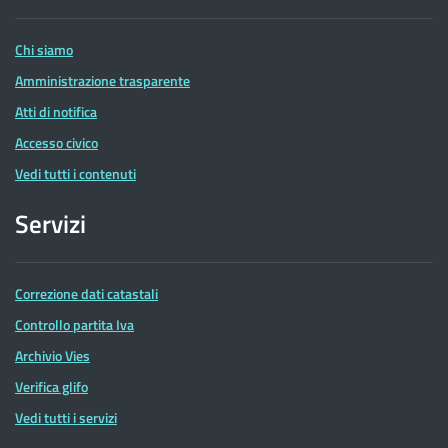
Entrate
Chi siamo
Amministrazione trasparente
Atti di notifica
Accesso civico
Vedi tutti i contenuti
Servizi
Correzione dati catastali
Controllo partita Iva
Archivio Vies
Verifica glifo
Vedi tutti i servizi