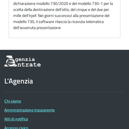
dichiarazione modello 730/2020 e del modello 730-1 per la
scelta della destinazione dell'otto, del cinque e del due per
mille dell'Irpef. Nei giorni successivi alla presentazione del
modello 730, il software rilascia la ricevuta telematica
dell'avvenuta presentazione
Informazioni
sul
sito
dell'Agenzia
L'Agenzia
delle
Entrate
Chi siamo
Amministrazione trasparente
Atti di notifica
Accesso civico