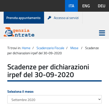
Salta
Lingue
ITA
ENG
DEU
al
disponibili:
contenuto
Menu
Prenota appuntamento
Accesso ai servizi
di
servizio
Apri
menu
Menu
Portale
princip
Agenzia
principale
Ti trovi in:
Home
Scadenzario Fiscale
Mese
Scadenze
Entrate
per dichiarazioni irpef del 30-09-2020
Scadenze per dichiarazioni
irpef del 30-09-2020
Seleziona il mese: