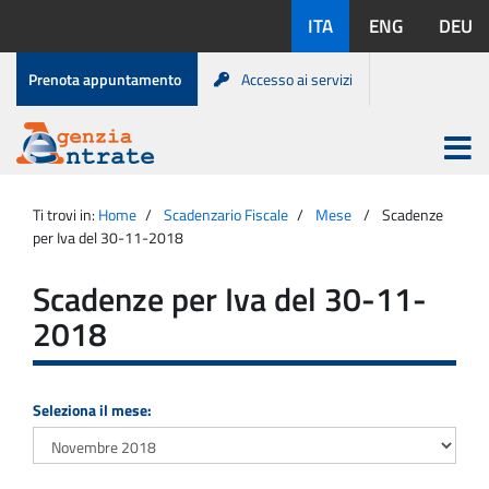
Salta
Lingue
ITA
ENG
DEU
al
disponibili:
contenuto
Menu
Prenota appuntamento
Accesso ai servizi
di
servizio
Apri
menu
Menu
Portale
princip
Agenzia
principale
Ti trovi in:
Home
Scadenzario Fiscale
Mese
Scadenze
Entrate
per Iva del 30-11-2018
Scadenze per Iva del 30-11-
2018
Seleziona il mese: