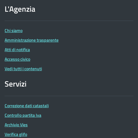
dell'Agenzia
L'Agenzia
delle
Entrate
Chi siamo
Amministrazione trasparente
Atti di notifica
Accesso civico
Vedi tutti i contenuti
Servizi
Correzione dati catastali
Controllo partita Iva
Archivio Vies
Verifica glifo