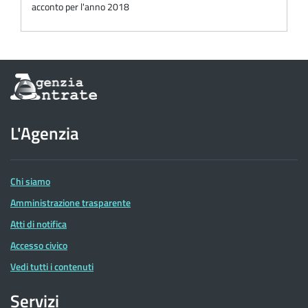
acconto per l'anno 2018
Informazioni
sul
sito
dell'Agenzia
L'Agenzia
delle
Entrate
Chi siamo
Amministrazione trasparente
Atti di notifica
Accesso civico
Vedi tutti i contenuti
Servizi