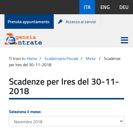
Salta
Lingue
ITA
ENG
DEU
al
disponibili:
contenuto
Menu
Prenota appuntamento
Accesso ai servizi
di
servizio
Apri
menu
Menu
Portale
princip
Agenzia
principale
Ti trovi in:
Home
Scadenzario Fiscale
Mese
Scadenze
Entrate
per Ires del 30-11-2018
Scadenze per Ires del 30-11-
2018
Seleziona il mese: