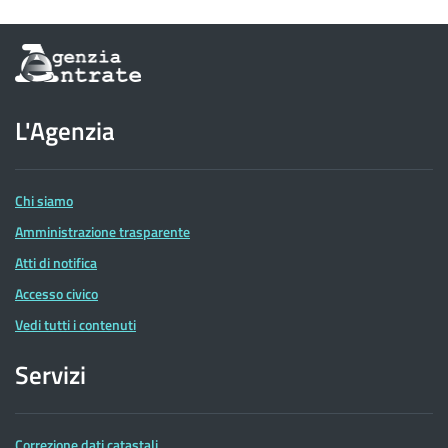
Informazioni
sul
sito
dell'Agenzia
L'Agenzia
delle
Entrate
Chi siamo
Amministrazione trasparente
Atti di notifica
Accesso civico
Vedi tutti i contenuti
Servizi
Correzione dati catastali