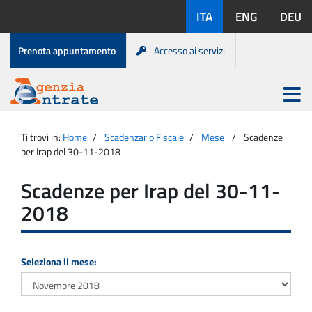
Salta
Lingue
ITA
ENG
DEU
al
disponibili:
contenuto
Menu
Prenota appuntamento
Accesso ai servizi
di
servizio
Apri
menu
Menu
Portale
princip
Agenzia
principale
Ti trovi in:
Home
Scadenzario Fiscale
Mese
Scadenze
Entrate
per Irap del 30-11-2018
Scadenze per Irap del 30-11-
2018
Seleziona il mese: