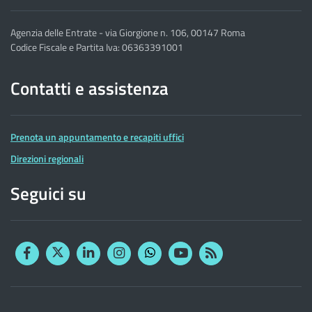
Agenzia delle Entrate - via Giorgione n. 106, 00147 Roma
Codice Fiscale e Partita Iva: 06363391001
Contatti e assistenza
Prenota un appuntamento e recapiti uffici
Direzioni regionali
Seguici su
Facebook
Twitter
Linkedin
Instagram
YouTube
RSS
Whatsapp
Altre