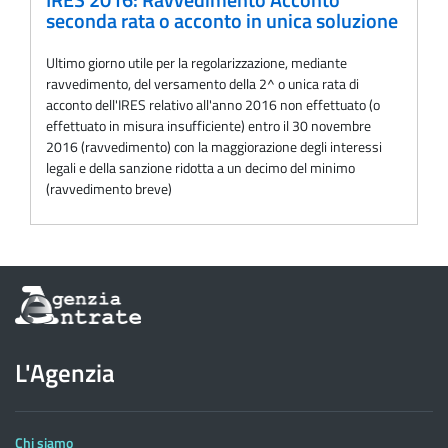
IRES 2016: Ravvedimento Acconto
seconda rata o acconto in unica soluzione
Ultimo giorno utile per la regolarizzazione, mediante
ravvedimento, del versamento della 2^ o unica rata di
acconto dell'IRES relativo all'anno 2016 non effettuato (o
effettuato in misura insufficiente) entro il 30 novembre
2016 (ravvedimento) con la maggiorazione degli interessi
legali e della sanzione ridotta a un decimo del minimo
(ravvedimento breve)
Informazioni
sul
sito
dell'Agenzia
L'Agenzia
delle
Entrate
Chi siamo