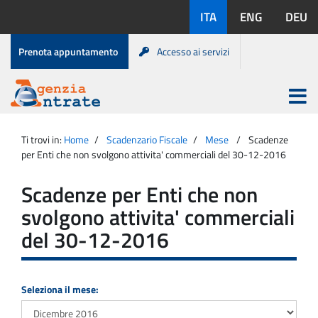
Salta
Lingue
ITA
ENG
DEU
al
disponibili:
contenuto
Menu
Prenota appuntamento
Accesso ai servizi
di
servizio
Apri
menu
Menu
Portale
princip
Agenzia
principale
Ti trovi in:
Home
Scadenzario Fiscale
Mese
Scadenze
Entrate
per Enti che non svolgono attivita' commerciali del 30-12-2016
Scadenze per Enti che non
svolgono attivita' commerciali
del 30-12-2016
Seleziona il mese: