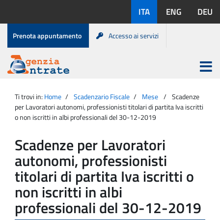
Salta
Lingue
ITA
ENG
DEU
al
disponibili:
contenuto
Menu
Prenota appuntamento
Accesso ai servizi
di
servizio
Apri
menu
Menu
Portale
princip
Agenzia
principale
Ti trovi in:
Home
Scadenzario Fiscale
Mese
Scadenze
Entrate
per Lavoratori autonomi, professionisti titolari di partita Iva iscritti
o non iscritti in albi professionali del 30-12-2019
Scadenze per Lavoratori
autonomi, professionisti
titolari di partita Iva iscritti o
non iscritti in albi
professionali del 30-12-2019