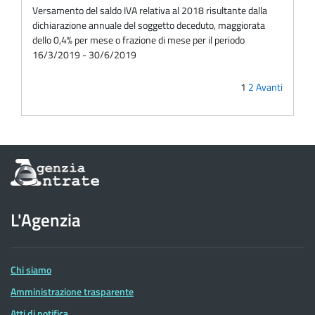
Versamento del saldo IVA relativa al 2018 risultante dalla
dichiarazione annuale del soggetto deceduto, maggiorata
dello 0,4% per mese o frazione di mese per il periodo
16/3/2019 - 30/6/2019
1
2
Avanti
Informazioni
sul
sito
dell'Agenzia
L'Agenzia
delle
Entrate
Chi siamo
Amministrazione trasparente
Atti di notifica