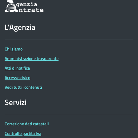
Informazioni
sul
sito
dell'Agenzia
L'Agenzia
delle
Entrate
Chi siamo
Amministrazione trasparente
Atti di notifica
Accesso civico
Vedi tutti i contenuti
Servizi
Correzione dati catastali
Controllo partita Iva