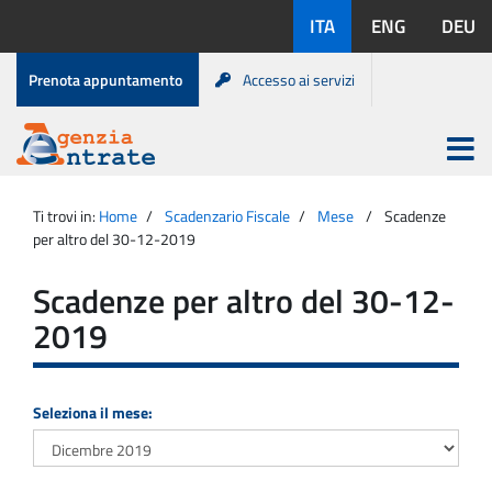
Salta
Lingue
ITA
ENG
DEU
al
disponibili:
contenuto
Menu
Prenota appuntamento
Accesso ai servizi
di
servizio
Apri
menu
Menu
Portale
princip
Agenzia
principale
Ti trovi in:
Home
Scadenzario Fiscale
Mese
Scadenze
Entrate
per altro del 30-12-2019
Scadenze per altro del 30-12-
2019
Seleziona il mese: