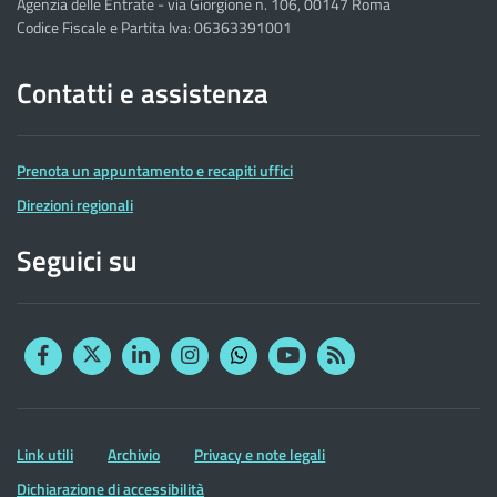
Agenzia delle Entrate - via Giorgione n. 106, 00147 Roma
Codice Fiscale e Partita Iva: 06363391001
Contatti e assistenza
Prenota un appuntamento e recapiti uffici
Direzioni regionali
Seguici su
Facebook
Twitter
Linkedin
Instagram
YouTube
RSS
Whatsapp
Altre
Link utili
Archivio
Privacy e note legali
informazioni
Dichiarazione di accessibilità