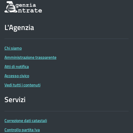
Informazioni
sul
sito
dell'Agenzia
L'Agenzia
delle
Entrate
Chi siamo
Amministrazione trasparente
Atti di notifica
Accesso civico
Vedi tutti i contenuti
Servizi
Correzione dati catastali
Controllo partita Iva