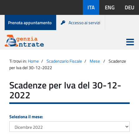
Salta
Lingue
ITA
ENG
DEU
al
disponibili:
contenuto
Menu
Prenota appuntamento
Accesso ai servizi
di
servizio
Apri
menu
Menu
Portale
princip
Agenzia
principale
Ti trovi in:
Home
Scadenzario Fiscale
Mese
Scadenze
Entrate
per Iva del 30-12-2022
Scadenze per Iva del 30-12-
2022
Seleziona il mese: