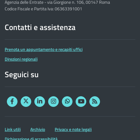
Agenzia delle Entrate - via Giorgione n. 106, 00147 Roma
Codice Fiscale e Partita Iva: 06363391001
Contatti e assistenza
Prenota un appuntamento e recapiti uffici
Direzioni regionali
Seguici su
Facebook
Twitter
Linkedin
Instagram
YouTube
RSS
Whatsapp
Altre
Link utili
Archivio
Privacy e note legali
informazioni
Dichiarazione di accessibilità