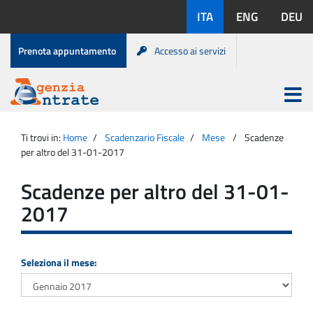
Salta
Lingue
ITA
ENG
DEU
al
disponibili:
contenuto
Menu
Prenota appuntamento
Accesso ai servizi
di
servizio
Apri
menu
Menu
Portale
princip
Agenzia
principale
Ti trovi in:
Home
Scadenzario Fiscale
Mese
Scadenze
Entrate
per altro del 31-01-2017
Scadenze per altro del 31-01-
2017
Seleziona il mese: