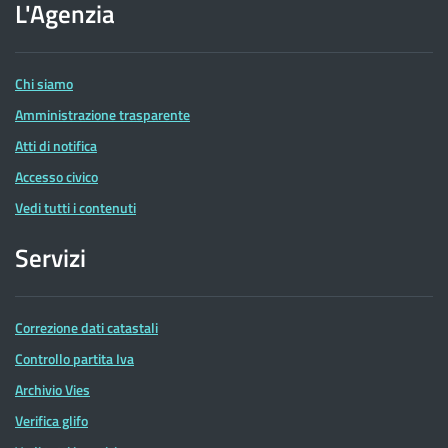
dell'Agenzia
L'Agenzia
delle
Entrate
Chi siamo
Amministrazione trasparente
Atti di notifica
Accesso civico
Vedi tutti i contenuti
Servizi
Correzione dati catastali
Controllo partita Iva
Archivio Vies
Verifica glifo