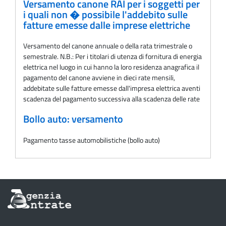
Versamento canone RAI per i soggetti per
i quali non � possibile l'addebito sulle
fatture emesse dalle imprese elettriche
Versamento del canone annuale o della rata trimestrale o
semestrale. N.B.: Per i titolari di utenza di fornitura di energia
elettrica nel luogo in cui hanno la loro residenza anagrafica il
pagamento del canone avviene in dieci rate mensili,
addebitate sulle fatture emesse dall'impresa elettrica aventi
scadenza del pagamento successiva alla scadenza delle rate
Bollo auto: versamento
Pagamento tasse automobilistiche (bollo auto)
Informazioni
sul
sito