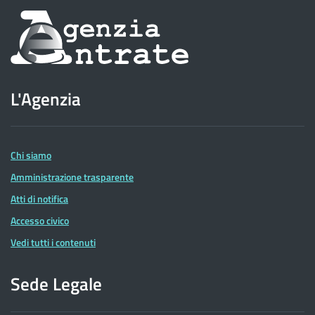
Informazioni
sul
sito
L'Agenzia
dell'Agenzia
delle
Entrate
Chi siamo
Amministrazione trasparente
Atti di notifica
Accesso civico
Vedi tutti i contenuti
Sede Legale