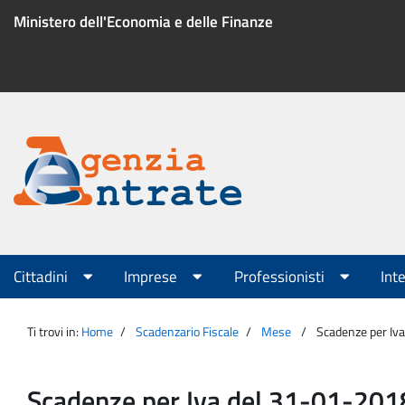
Salta
Ministero dell'Economia e delle Finanze
al
contenuto
Menu
di
servizio
Portale
Agenzia
Menu
Cittadini
Imprese
Professionisti
Int
principale
Entrate
Ti trovi in:
Home
Scadenzario Fiscale
Mese
Scadenze per Iv
Scadenze per Iva del 31-01-201