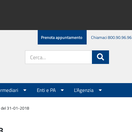
Prenota appuntamento
Chiamaci 800.90.96.96
Cerca
Cerca
nel
sito:
ermediari
Enti e PA
L'Agenzia
a del 31-01-2018
8