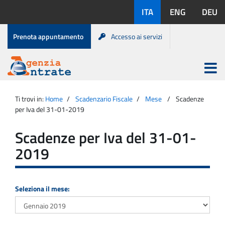
Salta
Lingue
ITA
ENG
DEU
al
disponibili:
contenuto
Menu
Prenota appuntamento
Accesso ai servizi
di
servizio
Apri
menu
Menu
Portale
princip
Agenzia
principale
Ti trovi in:
Home
Scadenzario Fiscale
Mese
Scadenze
Entrate
per Iva del 31-01-2019
Scadenze per Iva del 31-01-
2019
Seleziona il mese: