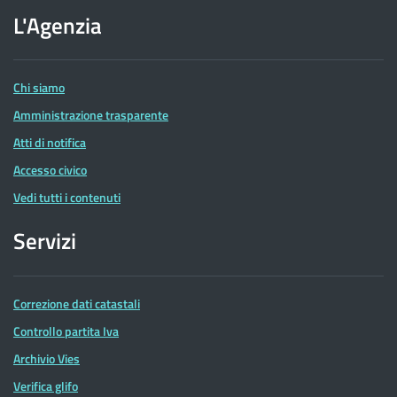
dell'Agenzia
L'Agenzia
delle
Entrate
Chi siamo
Amministrazione trasparente
Atti di notifica
Accesso civico
Vedi tutti i contenuti
Servizi
Correzione dati catastali
Controllo partita Iva
Archivio Vies
Verifica glifo