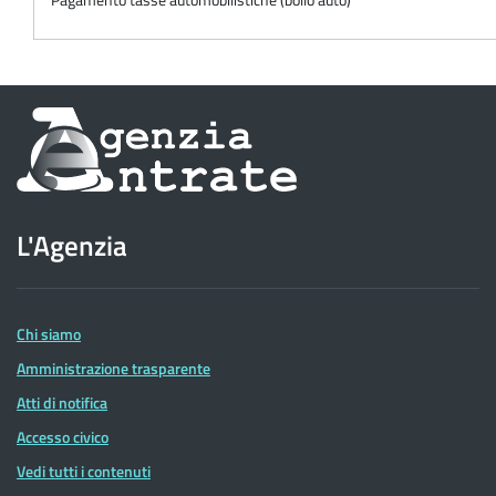
Informazioni
sul
sito
L'Agenzia
dell'Agenzia
delle
Entrate
Chi siamo
Amministrazione trasparente
Atti di notifica
Accesso civico
Vedi tutti i contenuti