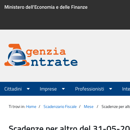
Salta
Ministero dell'Economia e delle Finanze
al
contenuto
Menu
di
servizio
Portale
Agenzia
Menu
Cittadini
Imprese
Professionisti
Int
principale
Entrate
Ti trovi in:
Home
Scadenzario Fiscale
Mese
Scadenze per al
Scadenze per altro del 31-05-2