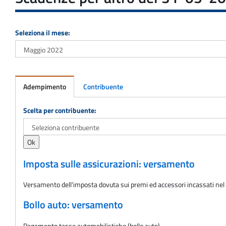
Seleziona il mese:
Adempimento
Contribuente
Adempimento
Scelta per contribuente:
Imposta sulle assicurazioni: versamento
Versamento dell'imposta dovuta sui premi ed accessori incassati nel
Bollo auto: versamento
Pagamento tasse automobilistiche (bollo auto)