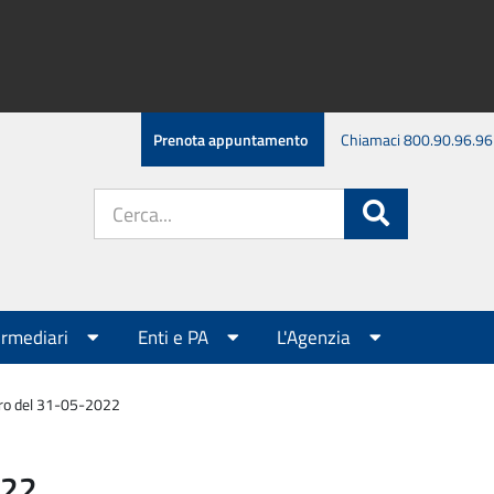
Prenota appuntamento
Chiamaci 800.90.96.96
Cerca
Cerca
nel
sito:
ermediari
Enti e PA
L'Agenzia
tro del 31-05-2022
022